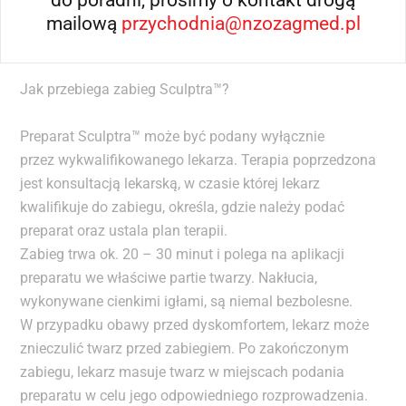
do poradni, prosimy o kontakt drogą
przez otoczenie jako naturalny efekt wypoczętej twarzy i
mailową
przychodnia@nzozagmed.pl
nie są kojarzone z zabiegiem.
Jak przebiega zabieg Sculptra™?
Preparat Sculptra™ może być podany wyłącznie
przez wykwalifikowanego lekarza. Terapia poprzedzona
jest konsultacją lekarską, w czasie której lekarz
kwalifikuje do zabiegu, określa, gdzie należy podać
preparat oraz ustala plan terapii.
Zabieg trwa ok. 20 – 30 minut i polega na aplikacji
preparatu we właściwe partie twarzy. Nakłucia,
wykonywane cienkimi igłami, są niemal bezbolesne.
W przypadku obawy przed dyskomfortem, lekarz może
znieczulić twarz przed zabiegiem. Po zakończonym
zabiegu, lekarz masuje twarz w miejscach podania
preparatu w celu jego odpowiedniego rozprowadzenia.