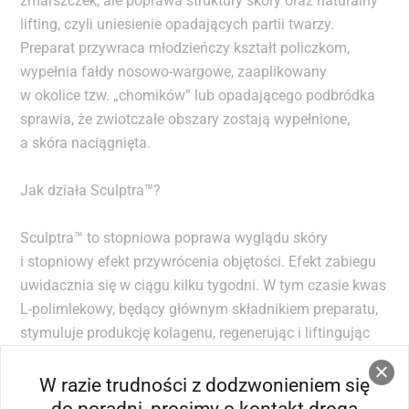
zmarszczek, ale poprawa struktury skóry oraz naturalny
lifting, czyli uniesienie opadających partii twarzy.
Preparat przywraca młodzieńczy kształt policzkom,
wypełnia fałdy nosowo-wargowe, zaaplikowany
w okolice tzw. „chomików” lub opadającego podbródka
sprawia, że zwiotczałe obszary zostają wypełnione,
a skóra naciągnięta.
Jak działa Sculptra™?
Sculptra™ to stopniowa poprawa wyglądu skóry
i stopniowy efekt przywrócenia objętości. Efekt zabiegu
uwidacznia się w ciągu kilku tygodni. W tym czasie kwas
L-polimlekowy, będący głównym składnikiem preparatu,
stymuluje produkcję kolagenu, regenerując i liftingując
skórę oraz tworząc dla niej rusztowanie.
Dzięki stopniowemu działaniu Sculptry™ zmiany na
W razie trudności z dodzwonieniem się
twarzy będące efektem podania preparatu odbierane są