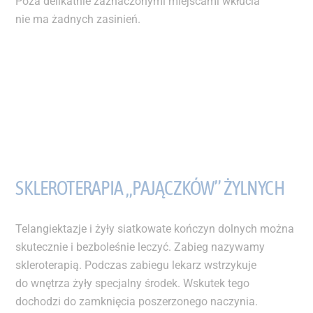
Poza delikatnie zaznaczonymi miejscami wkłucia
nie ma żadnych zasinień.
SKLEROTERAPIA „PAJĄCZKÓW” ŻYLNYCH
Telangiektazje i żyły siatkowate kończyn dolnych można
skutecznie i bezboleśnie leczyć. Zabieg nazywamy
skleroterapią. Podczas zabiegu lekarz wstrzykuje
do wnętrza żyły specjalny środek. Wskutek tego
dochodzi do zamknięcia poszerzonego naczynia.