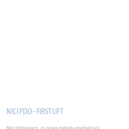
NICI PDO – FIRST LIFT
Nici liftingujące , to nowa metoda rewitalizacji