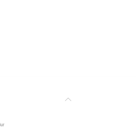
Back
To
Top
ur