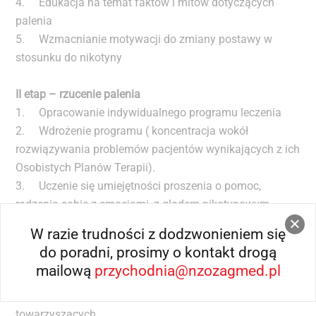
4. Edukacja na temat faktów i mitów dotyczących
palenia
5. Wzmacnianie motywacji do zmiany postawy w
stosunku do nikotyny
II etap – rzucenie palenia
1. Opracowanie indywidualnego programu leczenia
2. Wdrożenie programu ( koncentracja
wokół
rozwiązywania problemów pacjentów wynikających z ich
Osobistych Planów Terapii).
3. Uczenie się umiejętności proszenia o pomoc,
radzenia sobie z emocjami, z głodem nikotynowym ,
złością, nawrotami choroby, stresem, odmawianiem
W razie trudności z dodzwonieniem się
palenia , planowaniem, przemocą,
do poradni, prosimy o kontakt drogą
mailową
przychodnia@nzozagmed.pl
III etap – wzmocnienie abstynencji
1. Uczenie się samokontroli poprzez zmianę zachowań
towarzyszących